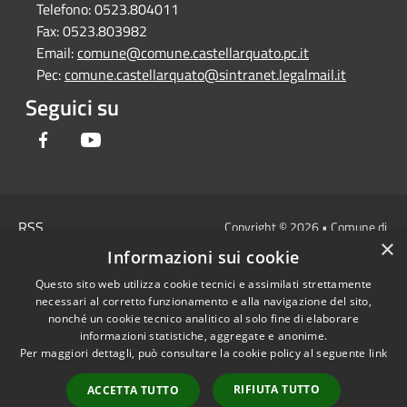
Telefono:
0523.804011
Fax:
0523.803982
Email:
comune@comune.castellarquato.pc.it
Pec:
comune.castellarquato@sintranet.legalmail.it
Seguici su
Facebook
Youtube
RSS
Copyright © 2026 • Comune di
×
Accessibilità
Castell'Arquato • Powered by
Informazioni sui cookie
Privacy
Municipium
Accesso
•
Questo sito web utilizza cookie tecnici e assimilati strettamente
Cookie
redazione
necessari al corretto funzionamento e alla navigazione del sito,
Mappa del sito
nonché un cookie tecnico analitico al solo fine di elaborare
DICHIARAZIONE DI
informazioni statistiche, aggregate e anonime.
Per maggiori dettagli, può consultare la cookie policy al seguente
link
ACCESSIBILITA'
Privacy: allegati
RIFIUTA TUTTO
ACCETTA TUTTO