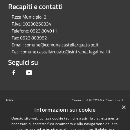
Recapiti e contatti
P.zza Municipio, 3
P.Iva:
00230250334
Telefono:
0523.804011
Fax:
0523.803982
Email:
comune@comune.castellarquato.pc.it
Pec:
comune.castellarquato@sintranet.legalmail.it
Seguici su
Facebook
Youtube
RSS
Copyright © 2026 • Comune di
×
Accessibilità
Castell'Arquato • Powered by
Informazioni sui cookie
Privacy
Municipium
Accesso
•
Questo sito web utilizza cookie tecnici e assimilati strettamente
Cookie
redazione
necessari al corretto funzionamento e alla navigazione del sito,
Mappa del sito
nonché un cookie tecnico analitico al solo fine di elaborare