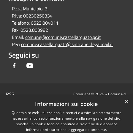
P.zza Municipio, 3
P.Iva:
00230250334
Telefono:
0523.804011
Fax:
0523.803982
Email:
comune@comune.castellarquato.pc.it
Pec:
comune.castellarquato@sintranet.legalmail.it
Seguici su
Facebook
Youtube
RSS
Copyright © 2026 • Comune di
×
Accessibilità
Castell'Arquato • Powered by
Informazioni sui cookie
Privacy
Municipium
Accesso
•
Questo sito web utilizza cookie tecnici e assimilati strettamente
Cookie
redazione
necessari al corretto funzionamento e alla navigazione del sito,
Mappa del sito
nonché un cookie tecnico analitico al solo fine di elaborare
DICHIARAZIONE DI
informazioni statistiche, aggregate e anonime.