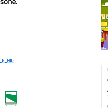
rsone.
y_6_NID