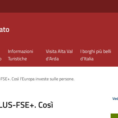
ato
Informazioni
Visita Alta Val
I borghi più belli
o
Turistiche
d'Arda
d'Italia
SE+. Così l'Europa investe sulle persone.
Ved
LUS-FSE+. Così