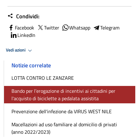
Condividi:
Facebook
Twitter
Whatsapp
Telegram
LinkedIn
Vedi azioni
Notizie correlate
LOTTA CONTRO LE ZANZARE
Bando per l’erogazione di incentivi ai cittadini per
l'acquisto di biciclette a pedalata assistita
Prevenzione dell'infezione da VIRUS WEST NILE
Macellazioni ad uso familiare al domicilio di privati
(anno 2022/2023)