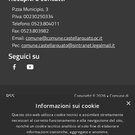
P.zza Municipio, 3
P.Iva:
00230250334
Telefono:
0523.804011
Fax:
0523.803982
Email:
comune@comune.castellarquato.pc.it
Pec:
comune.castellarquato@sintranet.legalmail.it
Seguici su
Facebook
Youtube
RSS
Copyright © 2026 • Comune di
×
Accessibilità
Castell'Arquato • Powered by
Informazioni sui cookie
Privacy
Municipium
Accesso
•
Questo sito web utilizza cookie tecnici e assimilati strettamente
Cookie
redazione
necessari al corretto funzionamento e alla navigazione del sito,
Mappa del sito
nonché un cookie tecnico analitico al solo fine di elaborare
DICHIARAZIONE DI
informazioni statistiche, aggregate e anonime.