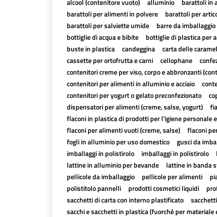
alcool (contenitore vuoto)
alluminio
barattoli in 
barattoli per alimenti in polvere
barattoli per artico
barattoli per salviette umide
barre da imballaggio 
bottiglie di acqua e bibite
bottiglie di plastica per a
buste in plastica
candeggina
carta delle carame
cassette per ortofrutta e carni
cellophane
confez
contenitori creme per viso, corpo e abbronzanti (con
contenitori per alimenti in alluminio e acciaio
conte
contenitori per yogurt o gelato preconfezionato
cop
dispensatori per alimenti (creme, salse, yogurt)
fi
flaconi in plastica di prodotti per l’igiene personale e
flaconi per alimenti vuoti (creme, salse)
flaconi pe
fogli in alluminio per uso domestico
gusci da imbal
imballaggi in polistirolo
imballaggi in polistirolo
lattine in alluminio per bevande
lattine in banda 
pellicole da imballaggio
pellicole per alimenti
pi
polistitolo pannelli
prodotti cosmetici liquidi
pro
sacchetti di carta con interno plastificato
sacchetti
sacchi e sacchetti in plastica (fuorché per materiale 