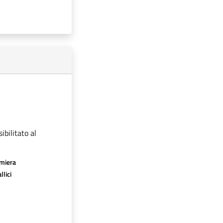
ibilitato al
amiera
llici