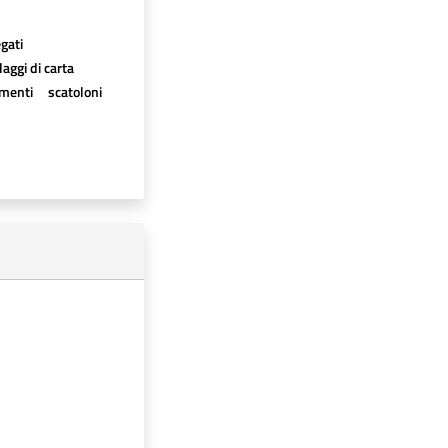
egati
aggi di carta
imenti
scatoloni