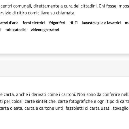
 centri comunali, direttamente a cura dei cittadini. Chi fosse imposs
rvizio di ritiro domiciliare su chiamata.
atori d'aria
forni elettrici
frigoriferi
Hi-Fi
lavastoviglie e lavatrici
ma
i
tubi catodici
videoregistratori
ce carta, anche i derivati come i cartoni. Non sono da conferire nella
ti pericolosi, carte sintetiche, carte fotografiche e ogni tipo di car
rta oleata, carta e cartone unti, fazzoletti di carta usati, tovagliol