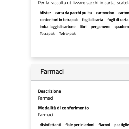
Per la raccolta utilizzare sacchi in carta, scato
blister
carta da pacchi pulita
cartoncino
carton
contenitori in tetrapak
fogli di carta
fogli di cart
imballaggi di cartone
libri
pergamene
quadern
Tetrapak
Tetra-pak
Farmaci
Descrizione
Farmaci
Modalità di conferimento
Farmaci
disinfettanti
fiale per iniezioni
flaconi
pastigli