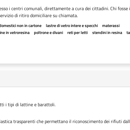
esso i centri comunali, direttamente a cura dei cittadini. Chi fosse 
rvizio di ritiro domiciliare su chiamata.
odomestici non in cartone
lastre di vetro intere e specchi
materassi
ne in vetroresina
poltrone e divani
reti per letti
stendini in resina
t
 i tipi di lattine e barattoli.
astica trasparenti che permettano il riconoscimento dei rifiuti dall