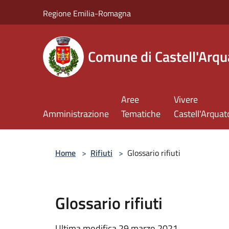
Salta al contenuto principale
Regione Emilia-Romagna
Comune di Castell'Arqu
Aree
Vivere
Amministrazione
Tematiche
Castell'Arquat
Home
>
Rifiuti
>
Glossario rifiuti
Glossario rifiuti
Ultima modifica 29 marzo 2021