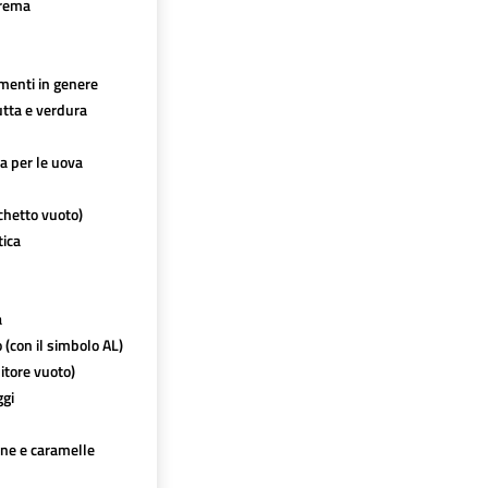
crema
imenti in genere
utta e verdura
ca per le uova
chetto vuoto)
tica
a
o (con il simbolo AL)
itore vuoto)
ggi
ine e caramelle