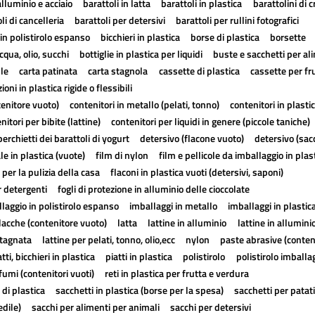
alluminio e acciaio
barattoli in latta
barattoli in plastica
barattolini di 
li di cancelleria
barattoli per detersivi
barattoli per rullini fotografici
in polistirolo espanso
bicchieri in plastica
borse di plastica
borsette
cqua, olio, succhi
bottiglie in plastica per liquidi
buste e sacchetti per al
lle
carta patinata
carta stagnola
cassette di plastica
cassette per fr
ioni in plastica rigide o flessibili
tenitore vuoto)
contenitori in metallo (pelati, tonno)
contenitori in plasti
nitori per bibite (lattine)
contenitori per liquidi in genere (piccole taniche)
erchietti dei barattoli di yogurt
detersivo (flacone vuoto)
detersivo (sac
ale in plastica (vuote)
film di nylon
film e pellicole da imballaggio in plas
 per la pulizia della casa
flaconi in plastica vuoti (detersivi, saponi)
r detergenti
fogli di protezione in alluminio delle cioccolate
laggio in polistirolo espanso
imballaggi in metallo
imballaggi in plastic
lacche (contenitore vuoto)
latta
lattine in alluminio
lattine in allumini
stagnata
lattine per pelati, tonno, olio,ecc
nylon
paste abrasive (conten
atti, bicchieri in plastica
piatti in plastica
polistirolo
polistirolo imballa
fumi (contenitori vuoti)
reti in plastica per frutta e verdura
 di plastica
sacchetti in plastica (borse per la spesa)
sacchetti per patat
edile)
sacchi per alimenti per animali
sacchi per detersivi