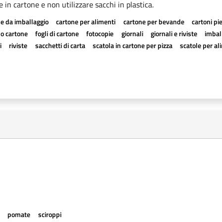
le in cartone e non utilizzare sacchi in plastica.
e da imballaggio
cartone per alimenti
cartone per bevande
cartoni pi
a o cartone
fogli di cartone
fotocopie
giornali
giornali e riviste
imball
i
riviste
sacchetti di carta
scatola in cartone per pizza
scatole per al
e
pomate
sciroppi