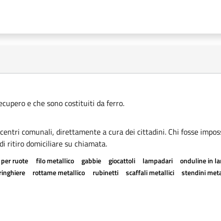
recupero e che sono costituiti da ferro.
i centri comunali, direttamente a cura dei cittadini. Chi fosse imposs
di ritiro domiciliare su chiamata.
 per ruote
filo metallico
gabbie
giocattoli
lampadari
onduline in l
ringhiere
rottame metallico
rubinetti
scaffali metallici
stendini meta