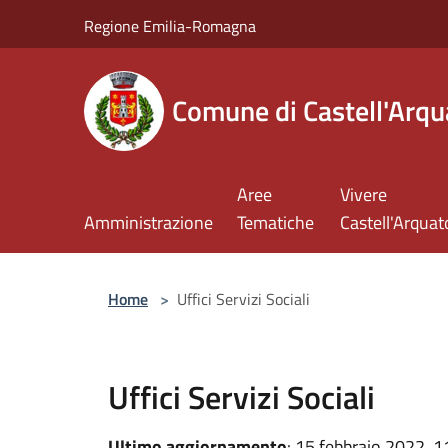
Salta al contenuto principale
Regione Emilia-Romagna
Comune di Castell'Arqu
Aree
Vivere
Amministrazione
Tematiche
Castell'Arquat
Home
>
Uffici Servizi Sociali
Uffici Servizi Sociali
Ultimo aggiornamento
: 15 febbraio 2022, 1