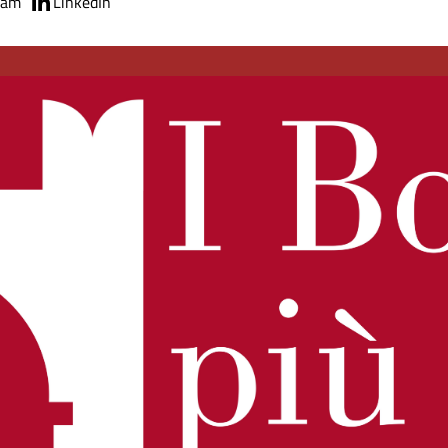
ram
LinkedIn