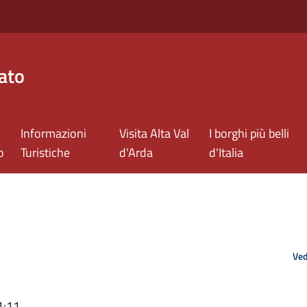
ato
Informazioni
Visita Alta Val
I borghi più belli
o
Turistiche
d'Arda
d'Italia
Ved
1:11