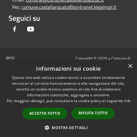
Pec:
comune.castellarquato@sintranet.legalmail.it
Seguici su
Facebook
Youtube
RSS
Copyright © 2026 • Comune di
×
Accessibilità
Castell'Arquato • Powered by
Informazioni sui cookie
Privacy
Municipium
Accesso
•
Questo sito web utilizza cookie tecnici e assimilati strettamente
Cookie
redazione
necessari al corretto funzionamento e alla navigazione del sito,
Mappa del sito
nonché un cookie tecnico analitico al solo fine di elaborare
DICHIARAZIONE DI
informazioni statistiche, aggregate e anonime.
Per maggiori dettagli, può consultare la cookie policy al seguente
link
ACCESSIBILITA'
Privacy: allegati
RIFIUTA TUTTO
ACCETTA TUTTO
OBIETTIVI DI
ACCESSIBILITA'
MOSTRA DETTAGLI