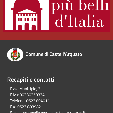
Comune di Castell'Arquato
Recapiti e contatti
P.zza Municipio, 3
P.Iva:
00230250334
Telefono:
0523.804011
Fax:
0523.803982
Email:
comune@comune.castellarquato.pc.it