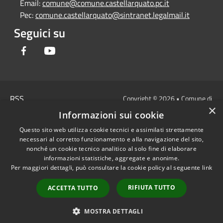
Email:
comune@comune.castellarquato.pc.it
Pec:
comune.castellarquato@sintranet.legalmail.it
Seguici su
Facebook
Youtube
RSS
Copyright © 2026 • Comune di
×
Accessibilità
Castell'Arquato • Powered by
Informazioni sui cookie
Privacy
Municipium
Accesso
•
Questo sito web utilizza cookie tecnici e assimilati strettamente
Cookie
redazione
necessari al corretto funzionamento e alla navigazione del sito,
Mappa del sito
nonché un cookie tecnico analitico al solo fine di elaborare
DICHIARAZIONE DI
informazioni statistiche, aggregate e anonime.
Per maggiori dettagli, può consultare la cookie policy al seguente
link
ACCESSIBILITA'
Privacy: allegati
RIFIUTA TUTTO
ACCETTA TUTTO
OBIETTIVI DI
ACCESSIBILITA'
MOSTRA DETTAGLI