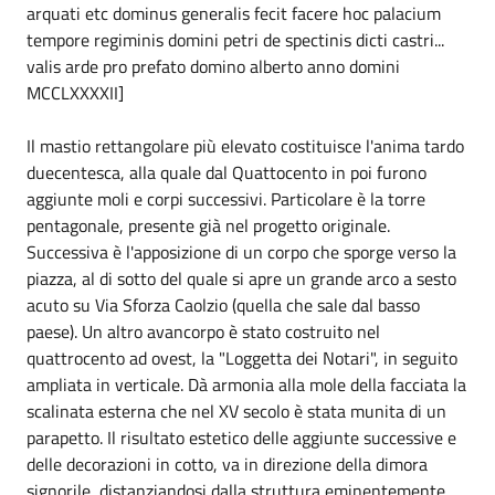
arquati etc dominus generalis fecit facere hoc palacium
tempore regiminis domini petri de spectinis dicti castri...
valis arde pro prefato domino alberto anno domini
MCCLXXXXII]
Il mastio rettangolare più elevato costituisce l'anima tardo
duecentesca, alla quale dal Quattocento in poi furono
aggiunte moli e corpi successivi. Particolare è la torre
pentagonale, presente già nel progetto originale.
Successiva è l'apposizione di un corpo che sporge verso la
piazza, al di sotto del quale si apre un grande arco a sesto
acuto su Via Sforza Caolzio (quella che sale dal basso
paese). Un altro avancorpo è stato costruito nel
quattrocento ad ovest, la "Loggetta dei Notari", in seguito
ampliata in verticale. Dà armonia alla mole della facciata la
scalinata esterna che nel XV secolo è stata munita di un
parapetto. Il risultato estetico delle aggiunte successive e
delle decorazioni in cotto, va in direzione della dimora
signorile, distanziandosi dalla struttura eminentemente