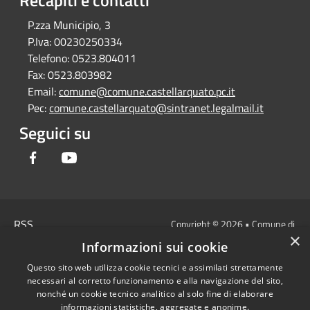
Recapiti e contatti
P.zza Municipio, 3
P.Iva:
00230250334
Telefono:
0523.804011
Fax:
0523.803982
Email:
comune@comune.castellarquato.pc.it
Pec:
comune.castellarquato@sintranet.legalmail.it
Seguici su
Facebook
Youtube
RSS
Copyright © 2026 • Comune di
×
Accessibilità
Castell'Arquato • Powered by
Informazioni sui cookie
Privacy
Municipium
Accesso
•
Questo sito web utilizza cookie tecnici e assimilati strettamente
Cookie
redazione
necessari al corretto funzionamento e alla navigazione del sito,
Mappa del sito
nonché un cookie tecnico analitico al solo fine di elaborare
DICHIARAZIONE DI
informazioni statistiche, aggregate e anonime.