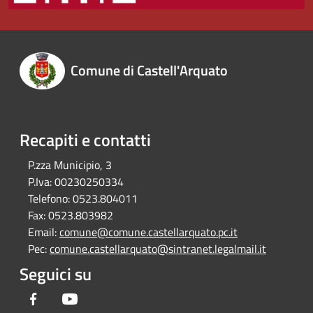
Comune di Castell'Arquato
Recapiti e contatti
P.zza Municipio, 3
P.Iva:
00230250334
Telefono:
0523.804011
Fax:
0523.803982
Email:
comune@comune.castellarquato.pc.it
Pec:
comune.castellarquato@sintranet.legalmail.it
Seguici su
Facebook
Youtube