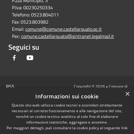
P.zza Municipio, 3
P.Iva:
00230250334
Telefono:
0523.804011
Fax:
0523.803982
Email:
comune@comune.castellarquato.pc.it
Pec:
comune.castellarquato@sintranet.legalmail.it
Seguici su
Facebook
Youtube
RSS
Copyright © 2026 • Comune di
×
Accessibilità
Castell'Arquato • Powered by
Informazioni sui cookie
Privacy
Municipium
Accesso
•
Questo sito web utilizza cookie tecnici e assimilati strettamente
Cookie
redazione
necessari al corretto funzionamento e alla navigazione del sito,
Mappa del sito
nonché un cookie tecnico analitico al solo fine di elaborare
DICHIARAZIONE DI
informazioni statistiche, aggregate e anonime.
Per maggiori dettagli, può consultare la cookie policy al seguente
link
ACCESSIBILITA'