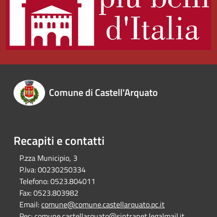
Comune di Castell'Arquato
Recapiti e contatti
P.zza Municipio, 3
P.Iva:
00230250334
Telefono:
0523.804011
Fax:
0523.803982
Email:
comune@comune.castellarquato.pc.it
Pec:
comune.castellarquato@sintranet.legalmail.it