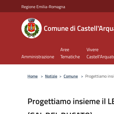
Salta al contenuto principale
Regione Emilia-Romagna
Comune di Castell'Arqu
Aree
Vivere
Amministrazione
Tematiche
Castell'Arquat
Home
>
Notizie
>
Comune
>
Progettiamo in
Progettiamo insieme il