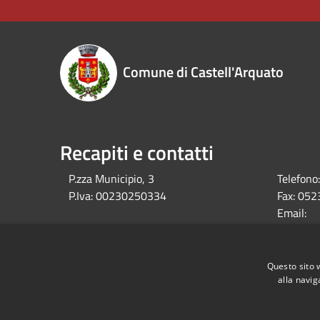
Comune di Castell'Arquato
Recapiti e contatti
P.zza Municipio, 3
Telefono:
P.Iva:
00230250334
Fax:
052
Email:
comune@c
Pec:
comune.c
Questo sito 
alla navig