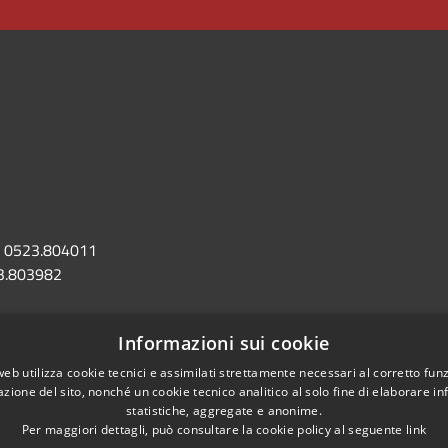
0523.804011
3.803982
omune.castellarquato.pc.it
Informazioni sui cookie
astellarquato@sintranet.legalmail.it
web utilizza cookie tecnici e assimilati strettamente necessari al corretto fu
azione del sito, nonché un cookie tecnico analitico al solo fine di elaborare i
statistiche, aggregate e anonime.
Per maggiori dettagli, può consultare la cookie policy al seguente
link