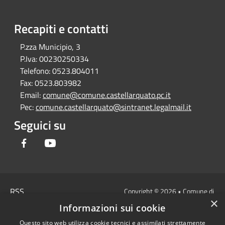
Recapiti e contatti
P.zza Municipio, 3
P.Iva:
00230250334
Telefono:
0523.804011
Fax:
0523.803982
Email:
comune@comune.castellarquato.pc.it
Pec:
comune.castellarquato@sintranet.legalmail.it
Seguici su
Facebook
Youtube
RSS
Copyright © 2026 • Comune di
×
Accessibilità
Castell'Arquato • Powered by
Informazioni sui cookie
Privacy
Municipium
Accesso
•
Questo sito web utilizza cookie tecnici e assimilati strettamente